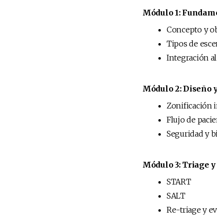
Módulo 1: Fundam
Concepto y o
Tipos de esce
Integración a
Módulo 2: Diseño y
Zonificación i
Flujo de paci
Seguridad y b
Módulo 3: Triage y
START
SALT
Re-triage y e