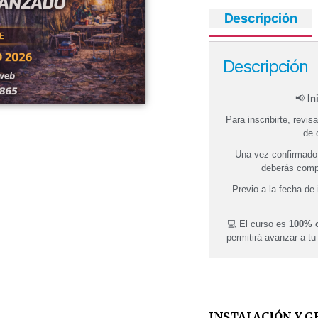
Descripción
Descripción
📢
In
Para inscribirte, revis
de 
Una vez confirmado,
deberás compl
Previo a la fecha de 
💻 El curso es
100% o
permitirá avanzar a tu
INSTALACIÓN Y G