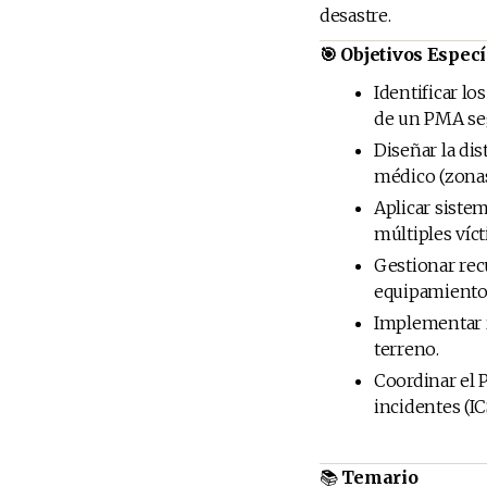
desastre.
🎯 Objetivos Especí
Identificar los
de un PMA seg
Diseñar la dis
médico (zonas,
Aplicar siste
múltiples víct
Gestionar re
equipamiento 
Implementar r
terreno.
Coordinar el 
incidentes (IC
📚
Temario