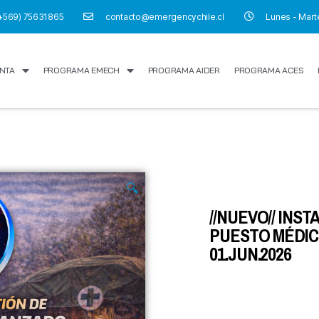
+569) 75631865
contacto@emergencychile.cl
Lunes - Marte
NTA
PROGRAMA EMECH
PROGRAMA AIDER
PROGRAMA ACES
🔍
//NUEVO// INS
PUESTO MÉDICO
01.JUN.2026