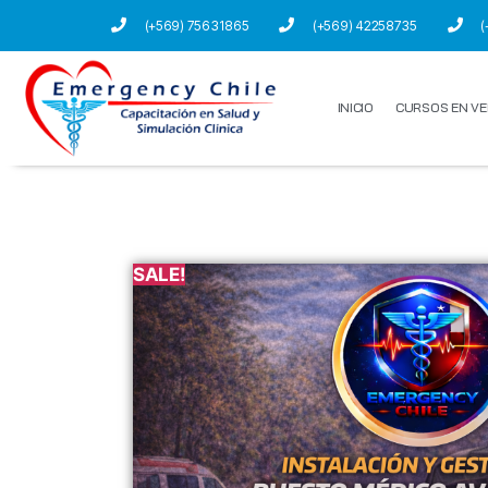
(+569) 75631865
(+569) 42258735
(
INICIO
CURSOS EN VE
SALE!