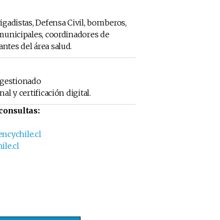
rigadistas, Defensa Civil, bomberos,
 municipales, coordinadores de
ntes del área salud.
gestionado
al y certificación digital.
consultas:
cychile.cl
le.cl