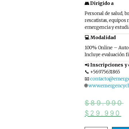
👥 Dirigido a
Personal de salud, b
rescatistas, equipos
emergencia y estudia
💻 Modalidad
100% Online – Auto
Incluye evaluación fin
📲
Inscripciones y 
📞 +56975631865
📧
contacto@emergen
🌐
www.emergencychi
$
89.990
$
29.990