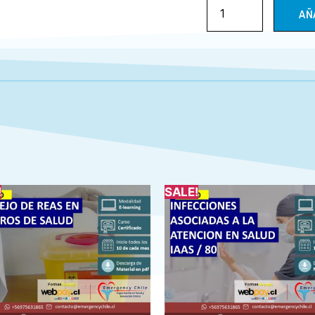
AÑ
!
SALE!