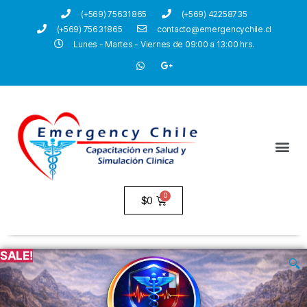
(+569) 75631865
(+569) 42258735
(+569) 75631865
contacto@emergencychile.cl
Lunes - Martes - Viernes de 09:00 a 13:00 hrs.
$
0
SALE!
🔍