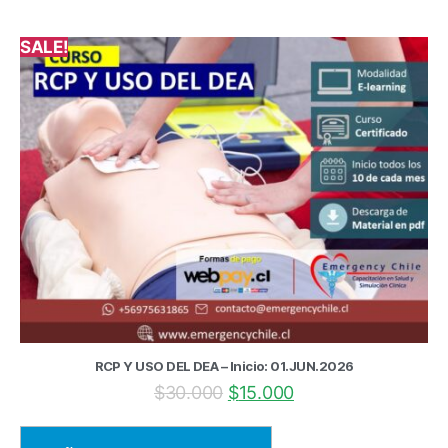
SALE!
RCP Y USO DEL DEA – Inicio: 01.JUN.2026
$
30.000
$
15.000