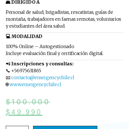
👥 DIRIGIDO A
Personal de salud, brigadistas, rescatistas, guías de
montaña, trabajadores en faenas remotas, voluntarios
y estudiantes del área salud.
💻 MODALIDAD
100% Online – Autogestionado
Incluye evaluación final y certificación digital.
📲
Inscripciones y consultas:
📞 +56975631865
📧
contacto@emergencychile.cl
🌐
www.emergencychile.cl
$
100.000
$
49.990